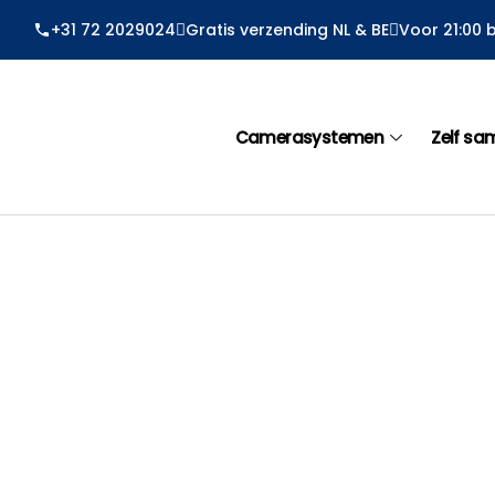
Ga
+31 72 2029024
Gratis verzending NL & BE
Voor 21:00 
naar
de
inhoud
Camerasystemen
Zelf sa
Losse Premium Bullet Draadloos Wit