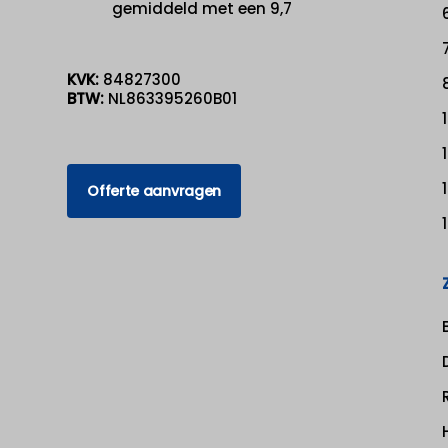
gemiddeld met een 9,7
KVK:
84827300
BTW:
NL863395260B01
Offerte aanvragen