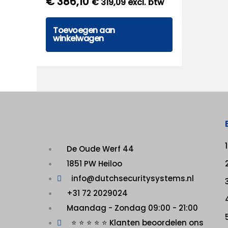
€
386,10
€
319,09
excl. btw
Toevoegen aan
winkelwagen
De Oude Werf 44
1851 PW Heiloo
info@dutchsecuritysystems.nl
+31 72 2029024
Maandag - Zondag 09:00 - 21:00
⭐ ⭐ ⭐ ⭐ ⭐ Klanten beoordelen ons