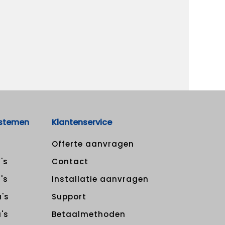
stemen
Klantenservice
Offerte aanvragen
's
Contact
's
Installatie aanvragen
's
Support
's
Betaalmethoden