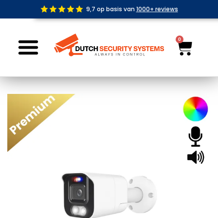
Ga
9,7 op basis van
1000+ reviews
naar
de
inhoud
0
Wink