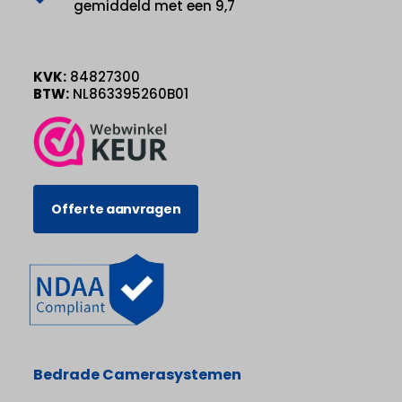
gemiddeld met een 9,7
KVK:
84827300
BTW:
NL863395260B01
Offerte aanvragen
Bedrade Camerasystemen