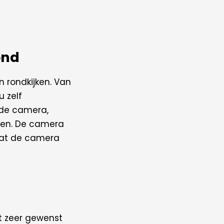
aantal
ond
 rondkijken. Van
u zelf
 de camera,
jken. De camera
dat de camera
t zeer gewenst