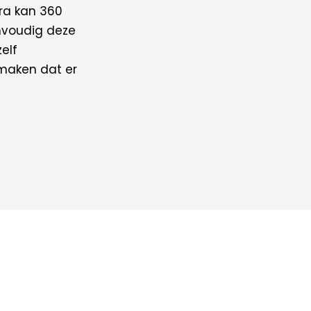
era kan 360
nvoudig deze
elf
 maken dat er