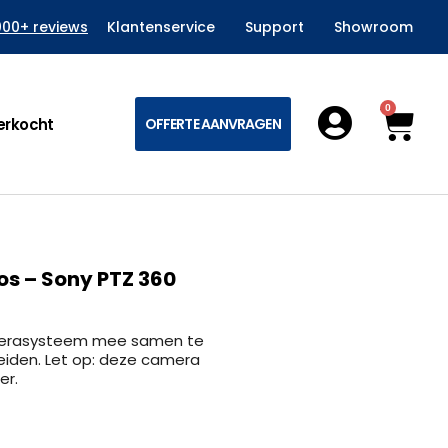
000+ reviews
Klantenservice
Support
Showroom
0
Win
erkocht
OFFERTE AANVRAGEN
s – Sony PTZ 360
merasysteem mee samen te
eiden. Let op: deze camera
er.