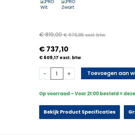
€
819,00
€
676,86
excl. btw
€
737,10
€
609,17
excl. btw
Beveiligingscamera
Toevoegen aan w
-
+
-
Draadloos
-
Op voorraad – Voor 21:00 besteld = dez
Sony
PTZ
360
Bekijk Product Specificaties
Gr
graden
2K
-
Wit