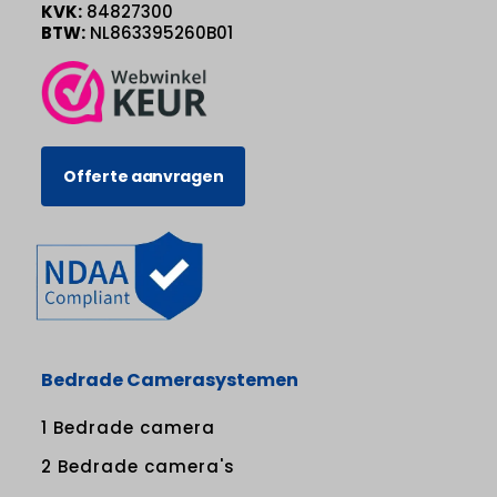
KVK:
84827300
BTW:
NL863395260B01
Offerte aanvragen
Bedrade Camerasystemen
1 Bedrade camera
2 Bedrade camera's