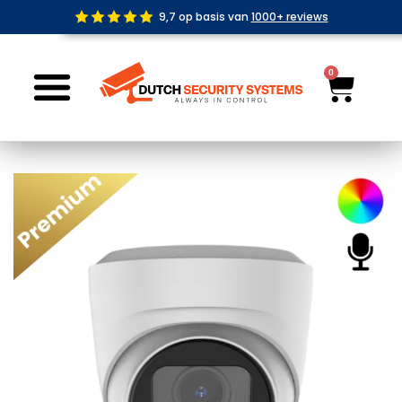
Ga
9,7 op basis van
1000+ reviews
naar
de
inhoud
0
Wink