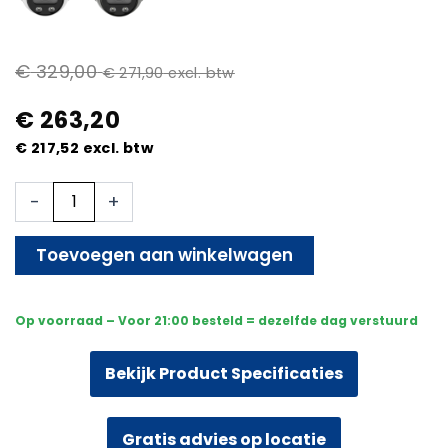
€
329,00
€
271,90
excl. btw
€
263,20
€
217,52
excl. btw
Beveiligingscamera
-
+
-
Bedraad
-
Toevoegen aan winkelwagen
Sony
Dome
Premium
Op voorraad – Voor 21:00 besteld = dezelfde dag verstuurd
Full
Color
4K
Bekijk Product Specificaties
-
Wit
aantal
Gratis advies op locatie