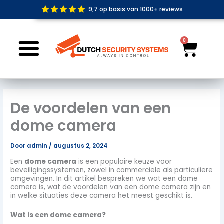
Ga
9,7 op basis van
1000+ reviews
naar
de
inhoud
0
Wink
De voordelen van een
dome camera
Door
admin
/
augustus 2, 2024
Een
dome camera
is een populaire keuze voor
beveiligingssystemen, zowel in commerciële als particuliere
omgevingen. In dit artikel bespreken we wat een dome
camera is, wat de voordelen van een dome camera zijn en
in welke situaties deze camera het meest geschikt is.
Wat is een dome camera?