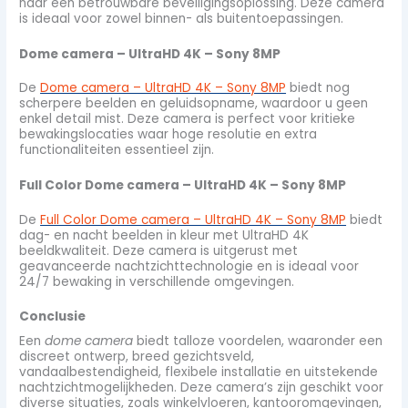
naar een betrouwbare beveiligingsoplossing. Deze camera
is ideaal voor zowel binnen- als buitentoepassingen.
Dome camera – UltraHD 4K – Sony 8MP
De
Dome camera – UltraHD 4K – Sony 8MP
biedt nog
scherpere beelden en geluidsopname, waardoor u geen
enkel detail mist. Deze camera is perfect voor kritieke
bewakingslocaties waar hoge resolutie en extra
functionaliteiten essentieel zijn.
Full Color Dome camera – UltraHD 4K – Sony 8MP
De
Full Color Dome camera – UltraHD 4K – Sony 8MP
biedt
dag- en nacht beelden in kleur met UltraHD 4K
beeldkwaliteit. Deze camera is uitgerust met
geavanceerde nachtzichttechnologie en is ideaal voor
24/7 bewaking in verschillende omgevingen.
Conclusie
Een
dome camera
biedt talloze voordelen, waaronder een
discreet ontwerp, breed gezichtsveld,
vandaalbestendigheid, flexibele installatie en uitstekende
nachtzichtmogelijkheden. Deze camera’s zijn geschikt voor
diverse situaties, zoals winkelvloeren, kantooromgevingen,