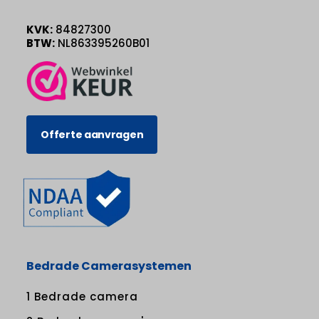
KVK:
84827300
BTW:
NL863395260B01
Offerte aanvragen
Bedrade Camerasystemen
1 Bedrade camera