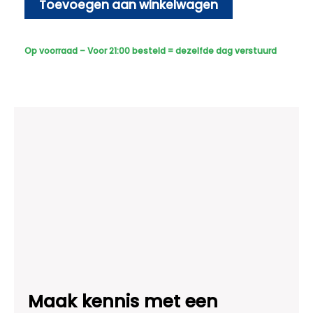
-
Toevoegen aan winkelwagen
Draadloos
-
Sony
Op voorraad – Voor 21:00 besteld = dezelfde dag verstuurd
PTZ
360
graden
2K
-
Wit
aantal
Maak kennis met een