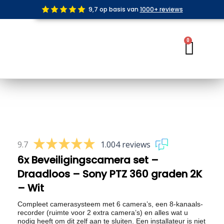
Ga
9,7 op basis van
1000+ reviews
naar
de
inhoud
0
Wink
9.7
1.004 reviews
6x Beveiligingscamera set –
Draadloos – Sony PTZ 360 graden 2K
– Wit
Compleet camerasysteem met 6 camera’s, een 8-kanaals-
recorder (ruimte voor 2 extra camera’s) en alles wat u
nodig heeft om dit zelf aan te sluiten. Een installateur is niet