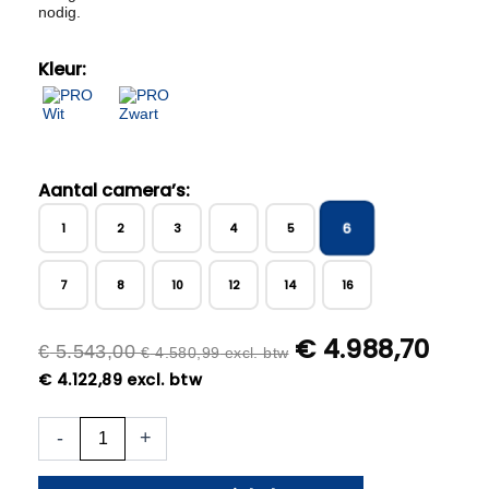
nodig.
Kleur:
Aantal camera’s:
6
1
2
3
4
5
7
8
10
12
14
16
€
4.988,70
€
5.543,00
€
4.580,99
excl. btw
€
4.122,89
excl. btw
6x
-
+
Beveiligingscamera
set