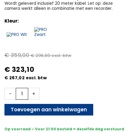
Wordt geleverd inclusief 20 meter kabel. Let op: deze
camera werkt alleen in combinatie met een recorder.
Kleur:
€
359,00
€
296,69
excl. btw
€
323,10
€
267,02
excl. btw
Beveiligingscamera
-
+
-
Bedraad-
Sony
Toevoegen aan winkelwagen
Bullet
Premium
4K
Op voorraad – Voor 21:00 besteld = dezelfde dag verstuurd
-