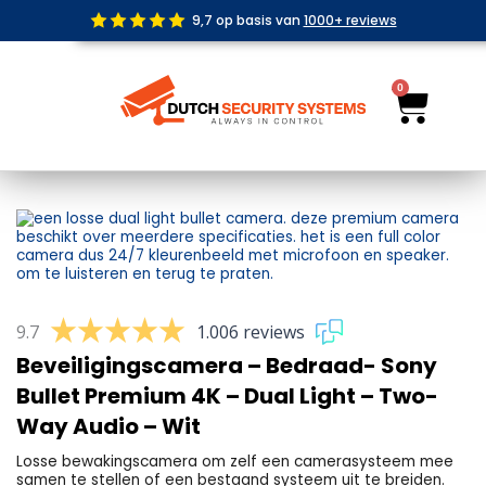
Ga
9,7 op basis van
1000+ reviews
naar
de
inhoud
0
Wink
9.7
1.006 reviews
Beveiligingscamera – Bedraad- Sony
Bullet Premium 4K – Dual Light – Two-
Way Audio – Wit
Losse bewakingscamera om zelf een camerasysteem mee
samen te stellen of een bestaand systeem uit te breiden.