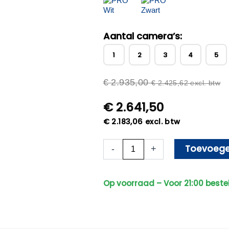
Aantal camera’s:
1
2
3
4
5
€
2.935,00
€
2.425,62
excl. btw
€
2.641,50
€
2.183,06
excl. btw
14x
Toevoege
-
+
Beveiligingscamera
set
-
Op voorraad – Voor 21:00 beste
Bedraad
-
Sony
Dome
Basic