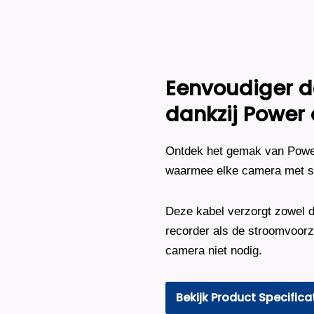
2K
-
Wit
aantal
Eenvoudiger da
dankzij Power 
Ontdek het gemak van Power 
waarmee elke camera met sl
Deze kabel verzorgt zowel d
recorder als de stroomvoorzi
camera niet nodig.
Bekijk Product Specifica