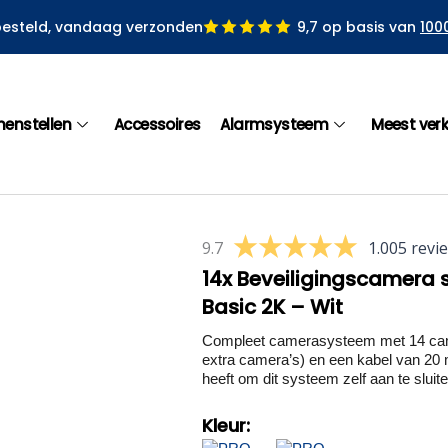
besteld, vandaag verzonden
9,7 op basis van
100
menstellen
Accessoires
Alarmsysteem
Meest ver
9.7
1.005 revi
14x Beveiligingscamera
Basic 2K – Wit
Compleet camerasysteem met 14 came
extra camera’s) en een kabel van 20 
heeft om dit systeem zelf aan te sluiten
Kleur: