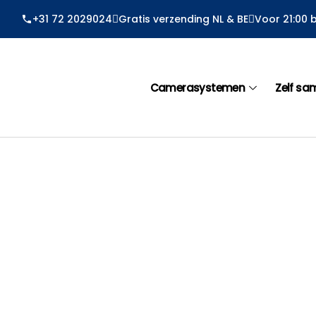
Ga
+31 72 2029024
Gratis verzending NL & BE
Voor 21:00 
naar
de
inhoud
Camerasystemen
Zelf sa