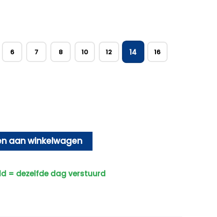
14
6
7
8
10
12
16
n aan winkelwagen
ld = dezelfde dag verstuurd