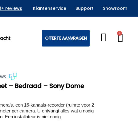
0+ reviews
Klantenservice
Support
Showroom
0
Win
kocht
OFFERTE AANVRAGEN
ews
 set – Bedraad – Sony Dome
ra’s, een 16-kanaals-recorder (ruimte voor 2
meter per camera. U ontvangt alles wat u nodig
. Een installateur is niet nodig.