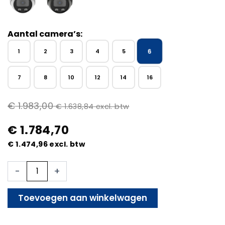
Aantal camera’s:
6
1
2
3
4
5
7
8
10
12
14
16
€
1.983,00
€
1.638,84
excl. btw
€
1.784,70
€
1.474,96
excl. btw
6x
-
+
Beveiligingscamera
set
-
Toevoegen aan winkelwagen
Bedraad
-