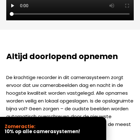
Altijd doorlopend opnemen
De krachtige recorder in dit camerasysteem zorgt
ervoor dat uw camerabeelden dag en nacht in de
hoogste kwaliteit worden vastgelegd. Alle opnames
worden veilig en lokaal opgeslagen. Is de opslagruimte
bijna vol? Geen zorgen – de oudste beelden worden
automatisch overschreven door de nieuwste
opnames, zodat u altijd toegang heeft tot de meest
Zomeractie:
10% op alle camerasystemen!
recente videobeelden.