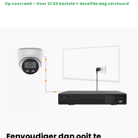
Sony
Op voorraad – Voor 21:00 besteld = dezelfde dag verstuurd
Dome
Plus
AI-
ISP
Full
Color
2K
-
Wit
aantal
Eenvoudiger dan ooit te