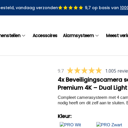
besteld, vandaag verzonden
9,7 op basis van
100
menstellen
Accessoires
Alarmsysteem
Meest ver
9.7
1.005 revi
4x Beveiligingscamera s
Premium 4K – Dual Ligh
Compleet camerasysteem met 4 camera
nodig heeft om dit zelf aan te sluiten. E
Kleur: