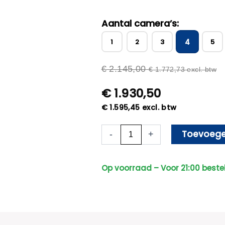
Aantal camera’s:
4
1
2
3
5
€
2.145,00
€
1.772,73
excl. btw
€
1.930,50
€
1.595,45
excl. btw
4x
Toevoege
-
+
Beveiligingscamera
set
-
Op voorraad – Voor 21:00 beste
Draadloos-
Sony
Bullet
Premium
4K
-