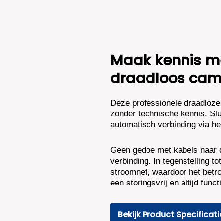
Dual
Light
-
Two-
Way
Audio
Maak kennis me
-
Wit
draadloos cam
aantal
Deze professionele draadloze 
zonder technische kennis. Slu
automatisch verbinding via he
Geen gedoe met kabels naar de
verbinding. In tegenstelling t
stroomnet, waardoor het betro
een storingsvrij en altijd fun
Bekijk Product Specificati