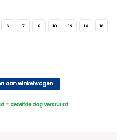
6
7
8
10
12
14
16
n aan winkelwagen
ld = dezelfde dag verstuurd