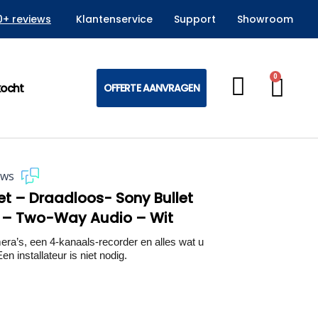
0+ reviews
Klantenservice
Support
Showroom
0
Win
kocht
OFFERTE AANVRAGEN
ews
et – Draadloos- Sony Bullet
t – Two-Way Audio – Wit
’s, een 4-kanaals-recorder en alles wat u
en installateur is niet nodig.