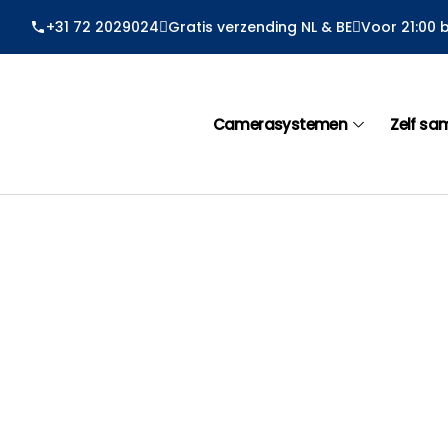
Ga
+31 72 2029024
Gratis verzending NL & BE
Voor 21:00 
naar
de
inhoud
Camerasystemen
Zelf sa