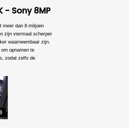
K - Sony 8MP​
t meer dan 8 miljoen
en zijn viermaal scherper
jker waarneembaar zijn.
k om opnamen te
, zodat zelfs de