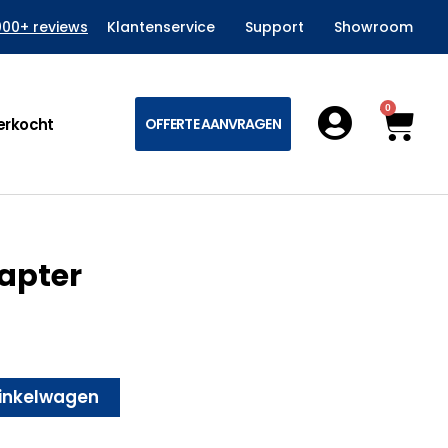
000+ reviews
Klantenservice
Support
Showroom
0
Win
erkocht
OFFERTE AANVRAGEN
dapter
inkelwagen