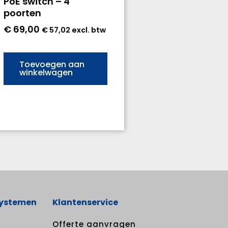
PoE switch – 4
poorten
€
69,00
€
57,02
excl. btw
Toevoegen aan
winkelwagen
systemen
Klantenservice
Offerte aanvragen