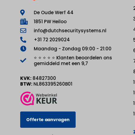
De Oude Werf 44
1851 PW Heiloo
info@dutchsecuritysystems.nl
+31 72 2029024
Maandag - Zondag 09:00 - 21:00
⭐ ⭐ ⭐ ⭐ ⭐ Klanten beoordelen ons
gemiddeld met een 9,7
KVK:
84827300
BTW:
NL863395260B01
Offerte aanvragen