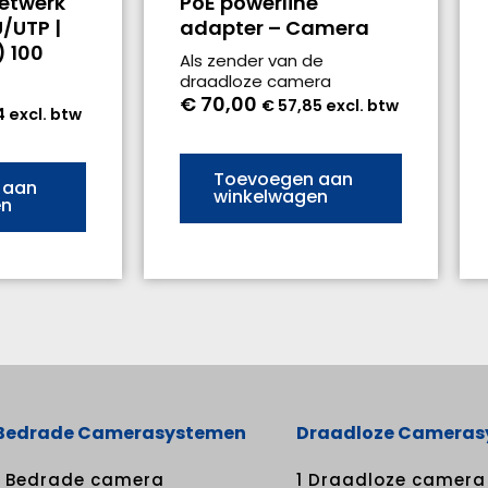
netwerk
PoE powerline
U/UTP |
adapter – Camera
) 100
Als zender van de
draadloze camera
€
70,00
€
57,85
excl. btw
4
excl. btw
Toevoegen aan
 aan
winkelwagen
en
Bedrade Camerasystemen
Draadloze Camera
1 Bedrade camera
1 Draadloze camera