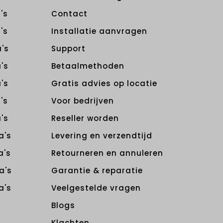
's
Contact
's
Installatie aanvragen
's
Support
's
Betaalmethoden
's
Gratis advies op locatie
's
Voor bedrijven
's
Reseller worden
a's
Levering en verzendtijd
a's
Retourneren en annuleren
a's
Garantie & reparatie
a's
Veelgestelde vragen
Blogs
Klachten