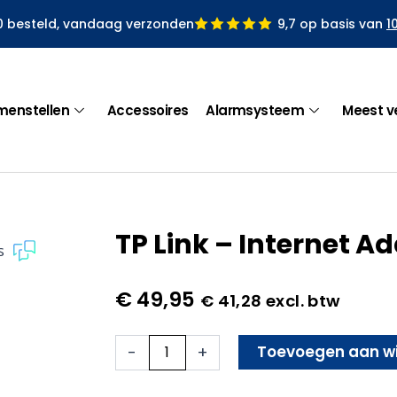
0 besteld, vandaag verzonden
9,7 op basis van
1
menstellen
Accessoires
Alarmsysteem
Meest v
TP Link – Internet A
s
€
49,95
€
41,28
excl. btw
TP
Toevoegen aan w
-
+
Link
-
Internet