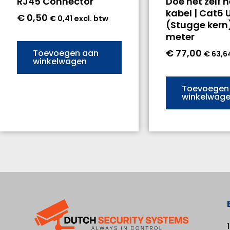
RJ45 Connector
Doe het zelf 
kabel | Cat6 
€
0,50
€
0,41
excl. btw
(Stugge kern
meter
€
77,00
Toevoegen aan
€
63,6
winkelwagen
Toevoegen
winkelwag