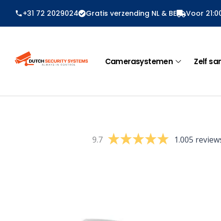
Ga
+31 72 2029024
Gratis verzending NL & BE
Voor 21:0
naar
de
inhoud
Camerasystemen
Zelf sa
9.7
1.005 review