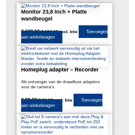
Monitor 23,8 Inch + Platte
wandbeugel
€
199,00
Toevoegen
€
164,46
excl. btw
aan winkelwagen
Homeplug adapter – Recorder
Als ontvanger van de draadloze adapters
voor de camera’s
€
80,00
Toevoegen
€
66,12
excl. btw
aan winkelwagen