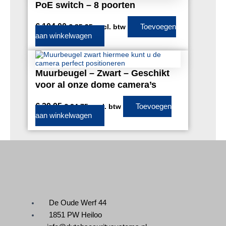
PoE switch – 8 poorten
€
104,00
Toevoegen
€
85,95
excl. btw
aan winkelwagen
Muurbeugel – Zwart – Geschikt
voor al onze dome camera’s
€
29,95
Toevoegen
€
24,75
excl. btw
aan winkelwagen
De Oude Werf 44
1851 PW Heiloo