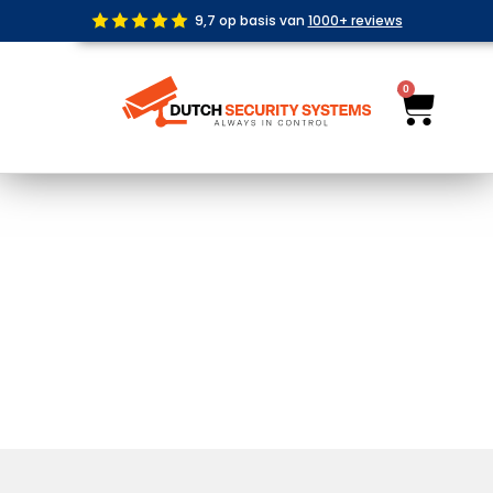
Ga
9,7 op basis van
1000+ reviews
naar
de
inhoud
0
Wink
Losse Premium Bullet Bedraad Zwart