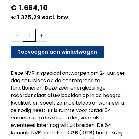
€
1.664,10
€
1.375,29
excl. btw
64
-
+
kanaals
opnamerecorder
-
Toevoegen aan winkelwagen
10TB
aantal
Deze NVR is speciaal ontworpen om 24 uur per
dag geruisloos op de achtergrond te
functioneren. Deze zeer energiezuinige
recorder slaat al uw beelden op in de hoogte
kwaliteit en speelt ze moeiteloos af wanneer u
ze nodig heeft. Er is ruimte voor totaal 64
camera’s op deze recorder, voor als u
eventueel later nog wilt uitbreiden. De 64
kanaals NVR heeft 10000GB (10TB) harde schijf