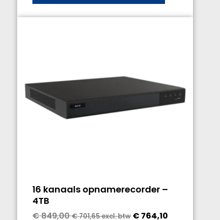
16 kanaals opnamerecorder –
4TB
€
849,00
€
764,10
€
701,65
excl. btw