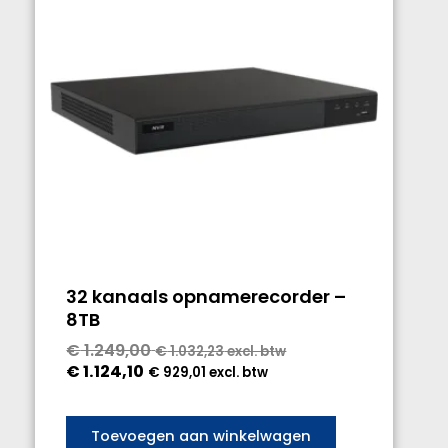
32 kanaals opnamerecorder –
8TB
€
1.249,00
€
1.032,23
excl. btw
€
1.124,10
€
929,01
excl. btw
Toevoegen aan winkelwagen