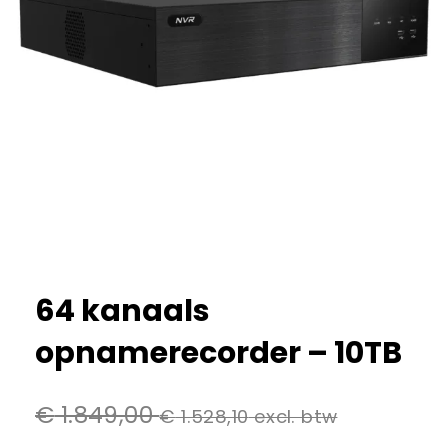
64 kanaals
opnamerecorder – 10TB
€
1.849,00
€
1.528,10
excl. btw