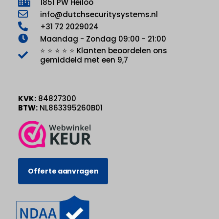
1851 PW Heiloo
info@dutchsecuritysystems.nl
+31 72 2029024
Maandag - Zondag 09:00 - 21:00
⭐ ⭐ ⭐ ⭐ ⭐ Klanten beoordelen ons
gemiddeld met een 9,7
KVK:
84827300
BTW:
NL863395260B01
Offerte aanvragen