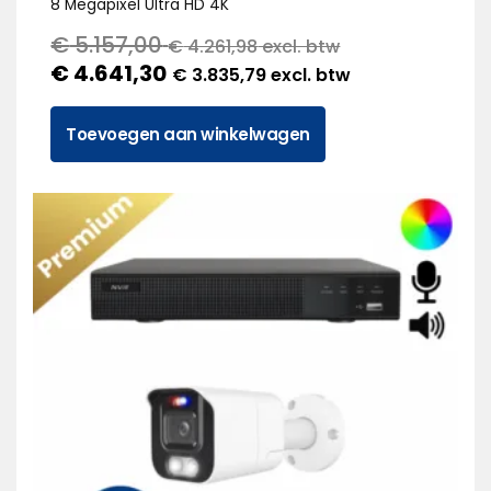
8 Megapixel Ultra HD 4K
€
5.157,00
€
4.261,98
excl. btw
€
4.641,30
€
3.835,79
excl. btw
Toevoegen aan winkelwagen