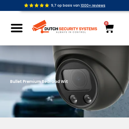
Ga
9,7 op basis van
1000+ reviews
naar
de
inhoud
0
Wink
Bullet Premium Bedraad Wit