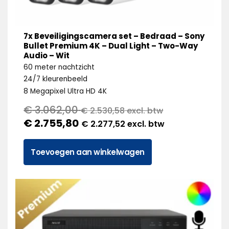
7x Beveiligingscamera set – Bedraad – Sony
Bullet Premium 4K – Dual Light – Two-Way
Audio – Wit
60 meter nachtzicht
24/7 kleurenbeeld
8 Megapixel Ultra HD 4K
€
3.062,00
€
2.530,58
excl. btw
€
2.755,80
€
2.277,52
excl. btw
Toevoegen aan winkelwagen