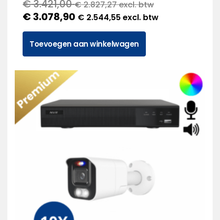
€
3.421,00
€
2.827,27
excl. btw
€
3.078,90
€
2.544,55
excl. btw
Toevoegen aan winkelwagen