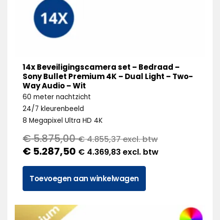
14x Beveiligingscamera set – Bedraad –
Sony Bullet Premium 4K – Dual Light – Two-
Way Audio – Wit
60 meter nachtzicht
24/7 kleurenbeeld
8 Megapixel Ultra HD 4K
€
5.875,00
€
4.855,37
excl. btw
€
5.287,50
€
4.369,83
excl. btw
Toevoegen aan winkelwagen