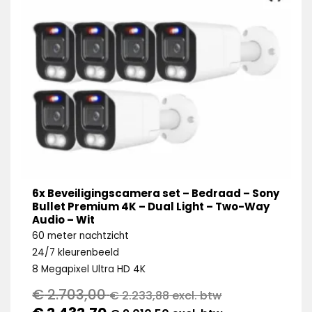
6x Beveiligingscamera set – Bedraad – Sony
Bullet Premium 4K – Dual Light – Two-Way
Audio – Wit
60 meter nachtzicht
24/7 kleurenbeeld
8 Megapixel Ultra HD 4K
€
2.703,00
€
2.233,88
excl. btw