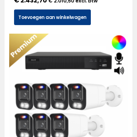
€
2.432,70
€
2.010,50
excl. btw
Toevoegen aan winkelwagen