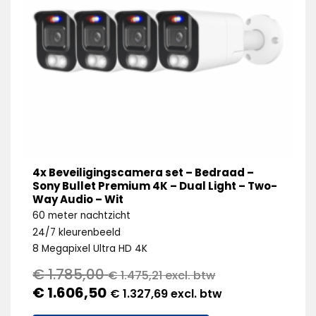
4x Beveiligingscamera set – Bedraad –
Sony Bullet Premium 4K – Dual Light – Two-
Way Audio – Wit
60 meter nachtzicht
24/7 kleurenbeeld
8 Megapixel Ultra HD 4K
€
1.785,00
€
1.475,21
excl. btw
€
1.606,50
€
1.327,69
excl. btw