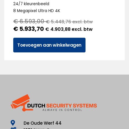
24/7 kleurenbeeld
8 Megapixel Ultra HD 4K
€
6.593,00
€
5.448,76
excl. btw
€
5.933,70
€
4.903,88
excl. btw
Toevoegen aan winkelwagen
De Oude Werf 44