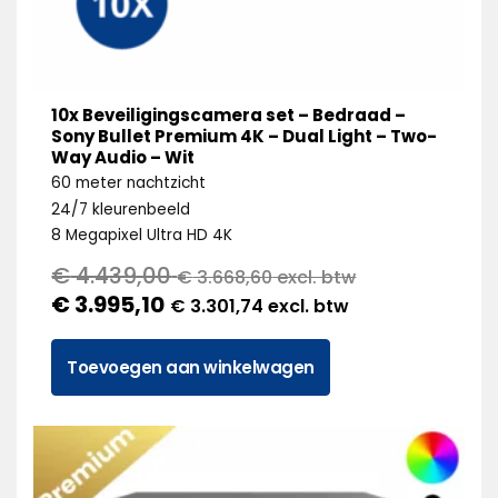
10x Beveiligingscamera set – Bedraad –
Sony Bullet Premium 4K – Dual Light – Two-
Way Audio – Wit
60 meter nachtzicht
24/7 kleurenbeeld
8 Megapixel Ultra HD 4K
€
4.439,00
€
3.668,60
excl. btw
€
3.995,10
€
3.301,74
excl. btw
Toevoegen aan winkelwagen