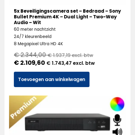
5x Beveiligingscamera set – Bedraad – Sony
Bullet Premium 4K – Dual Light – Two-Way
Audio – Wit
60 meter nachtzicht
24/7 kleurenbeeld
8 Megapixel Ultra HD 4K
€
2.344,00
€
1.937,19
excl. btw
€
2.109,60
€
1.743,47
excl. btw
Toevoegen aan winkelwagen