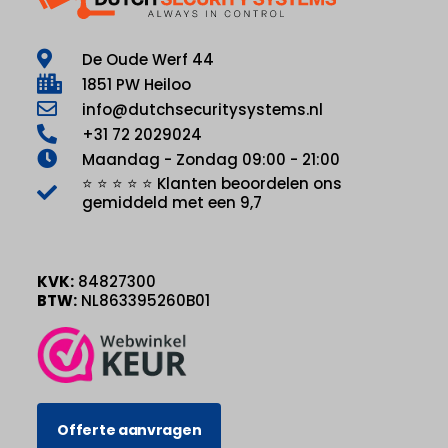
De Oude Werf 44
1851 PW Heiloo
info@dutchsecuritysystems.nl
+31 72 2029024
Maandag - Zondag 09:00 - 21:00
⭐ ⭐ ⭐ ⭐ ⭐ Klanten beoordelen ons
gemiddeld met een 9,7
KVK:
84827300
BTW:
NL863395260B01
Offerte aanvragen