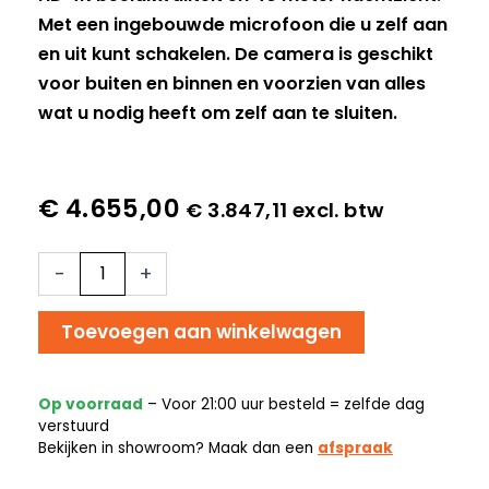
Met een ingebouwde microfoon die u zelf aan
en uit kunt schakelen. De camera is geschikt
voor buiten en binnen en voorzien van alles
wat u nodig heeft om zelf aan te sluiten.
€
4.655,00
€
3.847,11
excl. btw
14x
-
+
Beveiligingscamera
set
-
Toevoegen aan winkelwagen
Draadloos
-
Sony
Op voorraad
– Voor 21:00 uur besteld = zelfde dag
Dome
verstuurd
Plus
Bekijken in showroom? Maak dan een
afspraak
4K
-