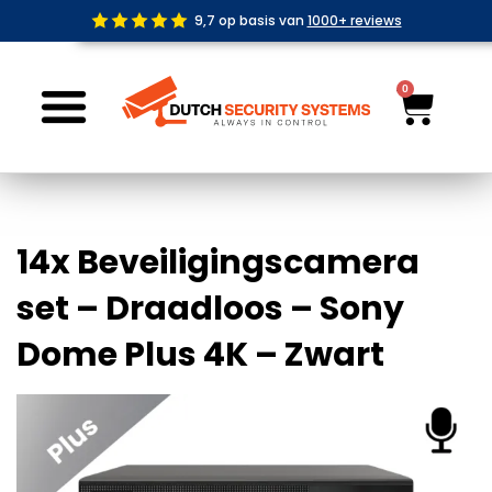
Ga
9,7 op basis van
1000+ reviews
naar
de
inhoud
0
Wink
14x Beveiligingscamera
set – Draadloos – Sony
Dome Plus 4K – Zwart