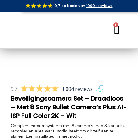
Ga
9,7 op basis van
1000+ reviews
naar
de
inhoud
0
Wink
9.7
1.004 reviews
Beveiligingscamera Set – Draadloos
– Met 8 Sony Bullet Camera’s Plus AI-
ISP Full Color 2K – Wit
Compleet camerasysteem met 8 camera’s, een 8-kanaals-
recorder en alles wat u nodig heeft om dit zelf aan te
sluiten. Een installateur is niet nodig.