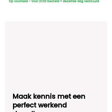
Op voorraad – Voor 21:00 besteld = dezelfde dag verstuurd
Sony
Bullet
Camera's
Plus
AI-
ISP
Full
Color
2K
–
Wit
aantal
Maak kennis met een
perfect werkend