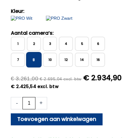
Kleur:
Aantal camera’s:
1
2
3
4
5
6
8
7
10
12
14
16
€
2.934,90
€
3.261,00
€
2.695,04
excl. btw
€
2.425,54
excl. btw
Beveiligingscamera
-
+
Set
-
Draadloos
Toevoegen aan winkelwagen
-
Met
8