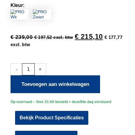
Kleur:
€
215,10
€
239,00
€
197,52
excl. btw
€
177,77
excl. btw
Beveiligingscamera
-
+
-
Bedraad
Toevoegen aan winkelwagen
-
Sony
Dome
Plus
Op voorraad – Voor 21:00 besteld = dezelfde dag verstuurd
AI-
ISP
Bekijk Product Specificaties
Full
Color
2K