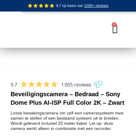
Ga
9,7 op basis van
1000+ reviews
naar
de
inhoud
0
Wink
9.7
1.005 reviews
Beveiligingscamera – Bedraad – Sony
Dome Plus AI-ISP Full Color 2K – Zwart
Losse bewakingscamera om zelf een camerasysteem mee
samen te stellen of een bestaand systeem uit te breiden.
Wordt geleverd inclusief 20 meter kabel. Let op: deze
camera werkt alleen in combinatie met een recorder.