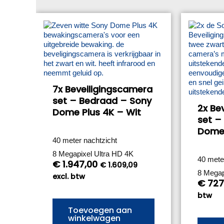
7x Beveiligingscamera
set – Bedraad – Sony
2x Be
Dome Plus 4K – Wit
set –
Dome 
40 meter nachtzicht
8 Megapixel Ultra HD 4K
40 mete
€
1.947,00
€
1.609,09
8 Megap
excl. btw
€
727
btw
Toevoegen aan
winkelwagen