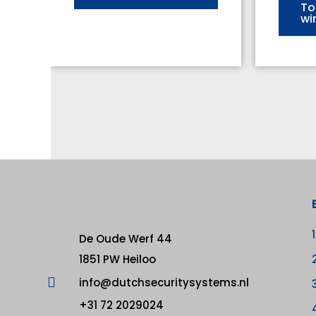
To
wi
De Oude Werf 44
1851 PW Heiloo
info@dutchsecuritysystems.nl
+31 72 2029024