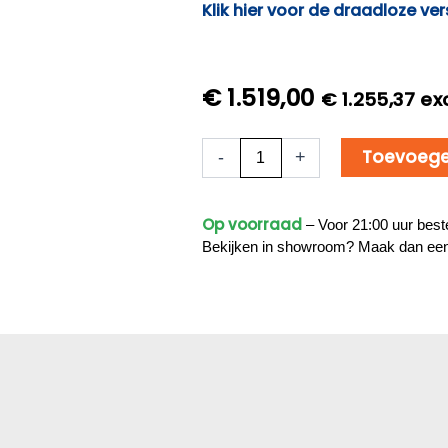
Klik hier voor de draadloze ver
€
1.519,00
€
1.255,37
exc
5x
Toevoege
-
+
Beveiligingscamera
set
–
Op voorraad
– Voor 21:00 uur beste
Bedraad
–
Bekijken in showroom? Maak dan ee
Sony
Dome
Plus
4K
–
Zwart
aantal