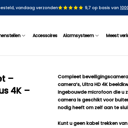
besteld, vandaag verzonden
9,7 op basis van
100
menstellen
Accessoires
Alarmsysteem
Meest ver
et –
Compleet beveiligingscamera
camera’s, Ultra HD 4K beeldkw
us 4K –
ingebouwde microfoon die u ze
camera is geschikt voor buiten
nodig heeft om zelf aan te slui
Kunt u geen kabel trekken va