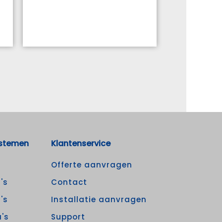
stemen
Klantenservice
Offerte aanvragen
's
Contact
's
Installatie aanvragen
's
Support