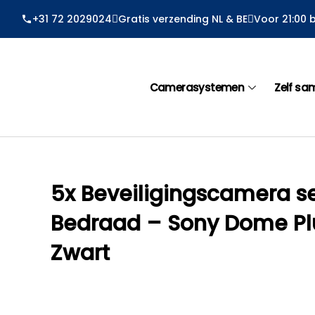
Ga
+31 72 2029024
Gratis verzending NL & BE
Voor 21:00 
naar
de
inhoud
Camerasystemen
Zelf sa
5x Beveiligingscamera s
Bedraad – Sony Dome Pl
Zwart