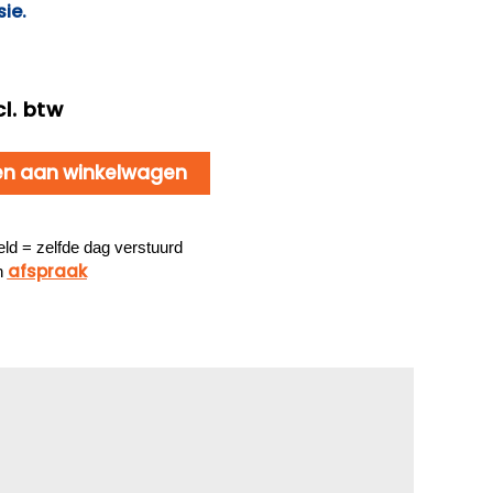
sie.
l. btw
n aan winkelwagen
ld = zelfde dag verstuurd
afspraak
n