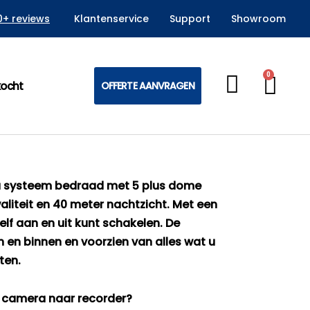
0+ reviews
Klantenservice
Support
Showroom
0
Win
kocht
OFFERTE AANVRAGEN
 systeem bedraad met 5 plus dome
aliteit en 40 meter nachtzicht. Met een
lf aan en uit kunt schakelen. De
 en binnen en voorzien van alles wat u
ten.
n camera naar recorder?