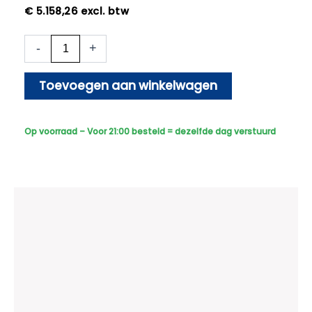
€
5.158,26
excl. btw
14x
-
+
Beveiligingscamera
set
-
Toevoegen aan winkelwagen
Draadloos-
Sony
Bullet
Op voorraad – Voor 21:00 besteld = dezelfde dag verstuurd
Premium
4K
-
Dual
Light
-
Two-
Way
Audio
-
Zwart
aantal