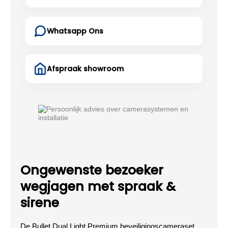
Whatsapp Ons
Afspraak showroom
Ongewenste bezoeker
wegjagen met spraak &
sirene
De Bullet Dual Light Premium beveiligingscameraset