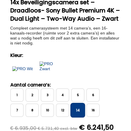
14x Beveiligingscamera set –
Draadloos- Sony Bullet Premium 4K –
Dual Light – Two-Way Audio – Zwart
Compleet camerasysteem met 14 camera’s, een 16-
kanaals-recorder (ruimte voor 2 extra camera’s) en alles
wat u nodig heeft om dit zelf aan te sluiten. Een installateur
is niet nodig.
Kleur:
Aantal camera’s:
1
2
3
4
5
6
14
7
8
10
12
16
€
6.241,50
€
6.935,00
€
5.731,40
excl. btw