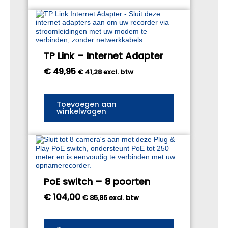
de
productpagina
TP Link – Internet Adapter
€
49,95
€
41,28
excl. btw
Toevoegen aan
winkelwagen
PoE switch – 8 poorten
€
104,00
€
85,95
excl. btw