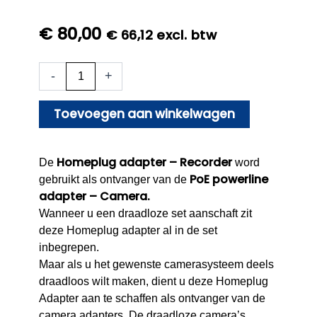
€
80,00
€
66,12
excl. btw
Homeplug
-
+
adapter
-
Recorder
Toevoegen aan winkelwagen
aantal
Homeplug adapter – Recorder
De
word
PoE powerline
gebruikt als ontvanger van de
adapter – Camera.
Wanneer u een draadloze set aanschaft zit
deze Homeplug adapter al in de set
inbegrepen.
Maar als u het gewenste camerasysteem deels
draadloos wilt maken, dient u deze Homeplug
Adapter aan te schaffen als ontvanger van de
camera adapters. De draadloze camera’s