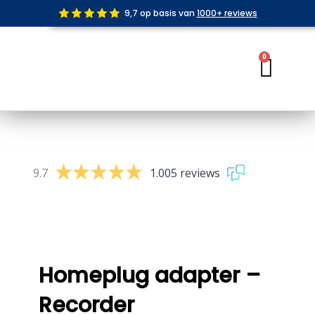
Ga
9,7 op basis van
1000+ reviews
naar
de
inhoud
0
Wink
9.7
1.005 reviews
Homeplug adapter –
Recorder