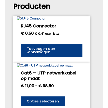
Producten
RJ45 Connector
€
0,50
€
0,41
excl. btw
Toevoegen aan
winkelwagen
Prijsklasse:
Dit
product
€ 11,00
Cat6 – UTP netwerkkabel
heeft
tot
op maat
meerdere
€ 68,50
variaties.
€
11,00
-
€
68,50
Deze
optie
kan
gekozen
Opties selecteren
worden
op