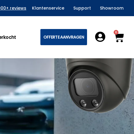
000+ reviews
Klantenservice
Support
Showroom
0
Win
erkocht
OFFERTE AANVRAGEN