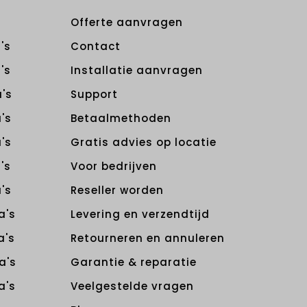
Offerte aanvragen
's
Contact
's
Installatie aanvragen
's
Support
's
Betaalmethoden
's
Gratis advies op locatie
's
Voor bedrijven
's
Reseller worden
a's
Levering en verzendtijd
a's
Retourneren en annuleren
a's
Garantie & reparatie
a's
Veelgestelde vragen