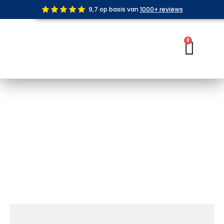
Ga
9,7 op basis van
1000+ reviews
naar
de
inhoud
0
Wink
Losse Basic Dome Bedraad Wit