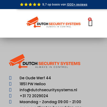
Ga
9,7 op basis van
1000+ reviews
naar
de
inhoud
0
Wink
De Oude Werf 44
1851 PW Heiloo
info@dutchsecuritysystems.nl
+31 72 2029024
Maandag - Zondag 09:00 - 21:00