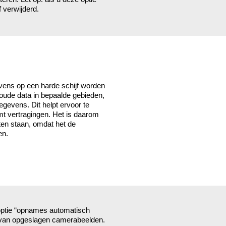
 verwijderd.
vens op een harde schijf worden
 oude data in bepaalde gebieden,
evens. Dit helpt ervoor te
omt vertragingen. Het is daarom
ten staan, omdat het de
en.
optie “opnames automatisch
n van opgeslagen camerabeelden.