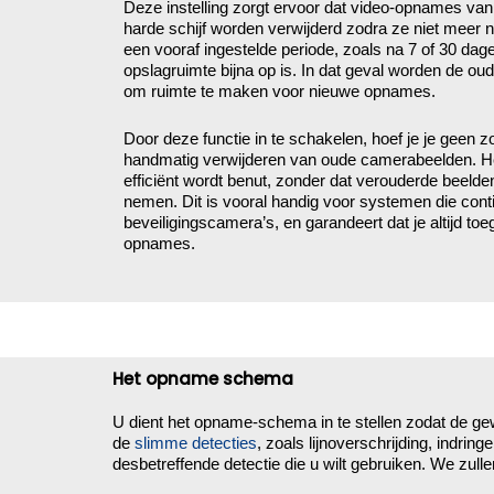
Deze instelling zorgt ervoor dat video-opnames van
harde schijf worden verwijderd zodra ze niet meer n
een vooraf ingestelde periode, zoals na 7 of 30 da
opslagruimte bijna op is. In dat geval worden de o
om ruimte te maken voor nieuwe opnames.
Door deze functie in te schakelen, hoef je je geen 
handmatig verwijderen van oude camerabeelden. Het 
efficiënt wordt benut, zonder dat verouderde beelde
nemen. Dit is vooral handig voor systemen die cont
beveiligingscamera’s, en garandeert dat je altijd to
opnames.
Het opname schema
U dient het opname-schema in te stellen zodat de ge
de
slimme detecties
, zoals lijnoverschrijding, indri
desbetreffende detectie die u wilt gebruiken. We zulle