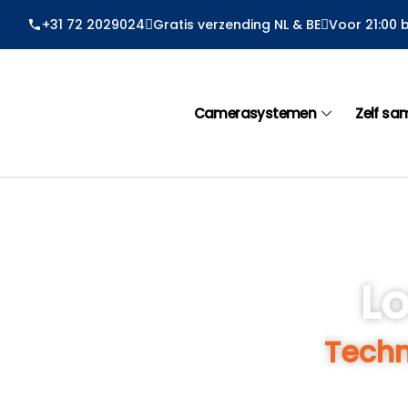
Ga
+31 72 2029024
Gratis verzending NL & BE
Voor 21:00 
naar
de
inhoud
Camerasystemen
Zelf sa
L
Techn
Supportpagina voor al uw vragen over