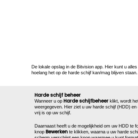
veelgesteld
De lokale opslag in de Bitvision app. Hier kunt u a
hoelang het op de harde schijf kan/mag blijven staan.
Harde schijf beheer
Harde schijfbeheer
Wanneer u op
klikt, wordt h
weergegeven. Hier ziet u uw harde schijf (HDD) en
vrij is op uw schijf.
Daarnaast heeft u de mogelijkheid om uw HDD te for
Bewerken
knop
te klikken, waarna u uw harde schi
scherm verschijnt een knop waarmee u kunt formatte