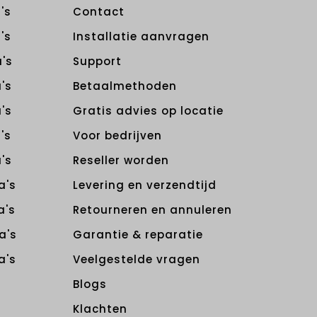
's
Contact
's
Installatie aanvragen
's
Support
's
Betaalmethoden
's
Gratis advies op locatie
's
Voor bedrijven
's
Reseller worden
a's
Levering en verzendtijd
a's
Retourneren en annuleren
a's
Garantie & reparatie
a's
Veelgestelde vragen
Blogs
Klachten