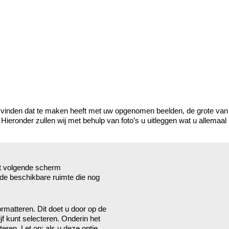
e vragen over onze producten en diensten.
lles vinden dat te maken heeft met uw opgenomen beelden, de grote v
 Hieronder zullen wij met behulp van foto’s u uitleggen wat u allemaal
et volgende scherm
 de beschikbare ruimte die nog
matteren. Dit doet u door op de
jf kunt selecteren. Onderin het
ren. Let op: als u deze optie