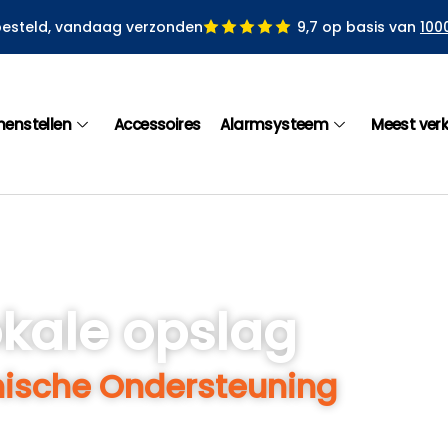
besteld, vandaag verzonden
9,7 op basis van
100
menstellen
Accessoires
Alarmsysteem
Meest ver
okale opslag
ische Ondersteuning
 camerabeveiligingssystemen. Ontvang hulp, advies en 