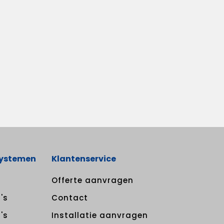
systemen
Klantenservice
Offerte aanvragen
's
Contact
's
Installatie aanvragen