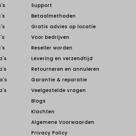
's
Support
's
Betaalmethoden
's
Gratis advies op locatie
's
Voor bedrijven
's
Reseller worden
a's
Levering en verzendtijd
a's
Retourneren en annuleren
a's
Garantie & reparatie
a's
Veelgestelde vragen
Blogs
Klachten
Algemene Voorwaarden
Privacy Policy