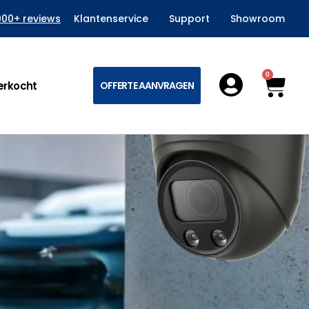
000+ reviews
Klantenservice
Support
Showroom
0
Win
erkocht
OFFERTE AANVRAGEN