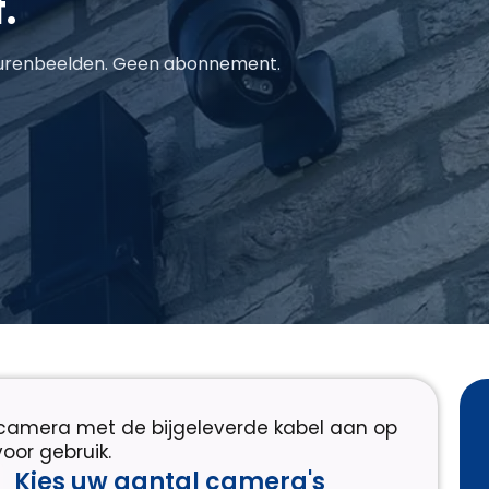
.
 kleurenbeelden. Geen abonnement.
ngscamera met de bijgeleverde kabel aan op
oor gebruik.
Kies uw aantal camera's