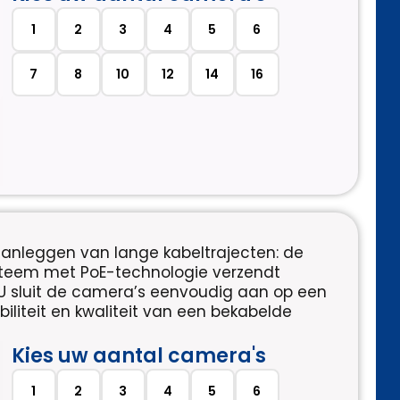
1
2
3
4
5
6
7
8
10
12
14
16
aanleggen van lange kabeltrajecten: de
ysteem met PoE-technologie verzendt
 sluit de camera’s eenvoudig aan op een
biliteit en kwaliteit van een bekabelde
Kies uw aantal camera's
1
2
3
4
5
6