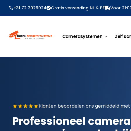
Ga
+31 72 2029024
Gratis verzending NL & BE
Voor 21:0
naar
de
inhoud
Camerasystemen
Zelf sa
Klanten beoordelen ons gemiddeld met
Professioneel camer