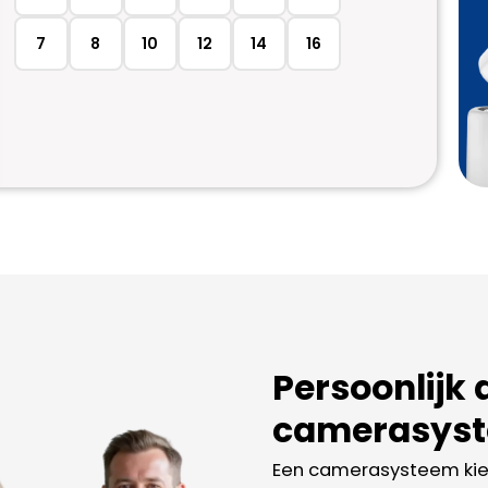
7
8
10
12
14
16
Persoonlijk 
camerasys
Een camerasysteem kiez