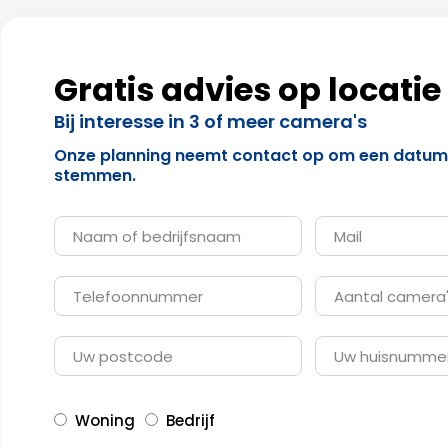
Gratis advies op locatie
Bij interesse in 3 of meer camera's
Onze planning neemt contact op om een datum e
stemmen.
NAAM
MAIL
TELEFOONNUMMER
AANTAL
CAMERA'S
UW
UW
POSTCODE
HUISNUMMER
TYPE
Woning
Bedrijf
LOCATIE